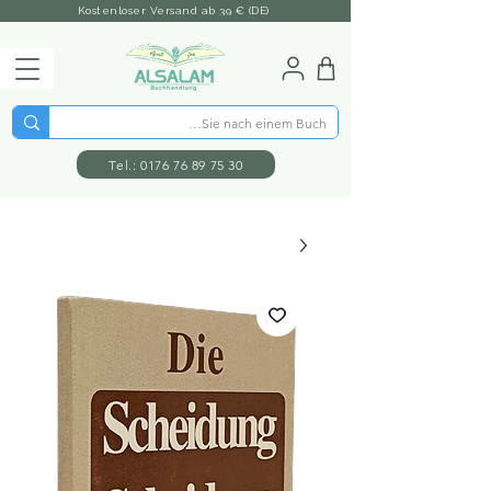
Kostenloser Versand ab 39 € (DE)
Tel.: 0176 76 89 75 30