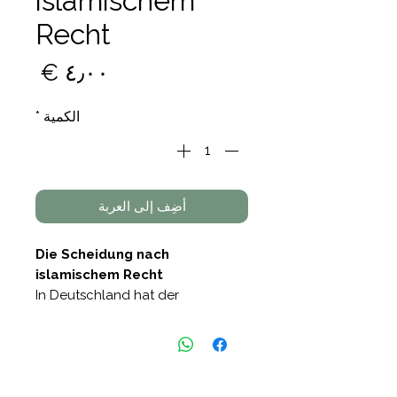
islamischem
Recht
السع
الكمية
*
أضِف إلى العربة
Die Scheidung nach
islamischem Recht
In Deutschland hat der
Gesetzgeber mehrmals
Scheidungsrechtsreformen
vorgenommen und die
Scheidung mehrmals von einer