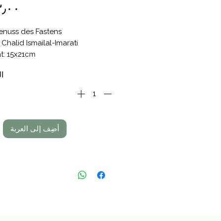
enuss des Fastens
 Chalid Ismailal-Imarati
t: 15x21cm
34 Seiten, Softcover
ال
أضِف إلى العربة