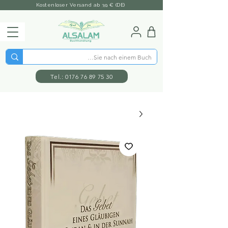
Kostenloser Versand ab 39 € (DE)
Tel.: 0176 76 89 75 30