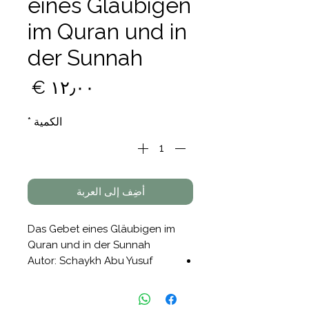
eines Gläubigen
im Quran und in
der Sunnah
السع
الكمية
*
أضِف إلى العربة
Das Gebet eines Gläubigen im
Quran und in der Sunnah
Autor: Schaykh Abu Yusuf
Riyadh ul Haq
Einband: Hardcover
1. Auflage