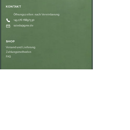
KONTAKT
Öffnungszeiten: nach Vereinbarung
⁦+49 176 76897530⁩
ssiedo@gmx.de
SHOP
Versand und Lieferung
Zahlungsmethoden
FAQ
VERNETZE DICH
RECHTLICHES
Impressum
Datenschutzerklärung
AGB
Widerrufsrecht & Rückgabe