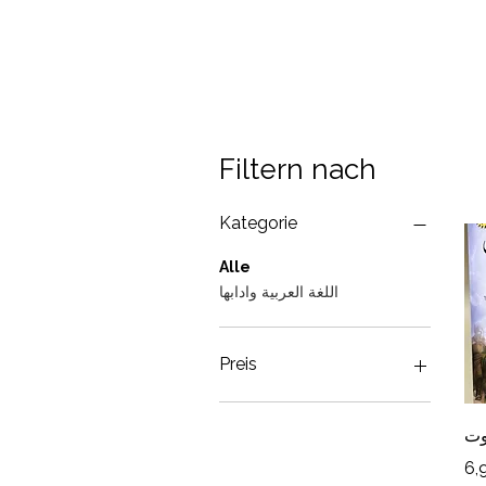
Filtern nach
Kategorie
Alle
اللغة العربية وادابها
Preis
5 €
56 €
وت
Pr
6,