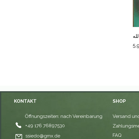
له
Pr
5,
KONTAKT
SHOP
Öffnungszeiten: nach Vereinbarung
Versand und
⁦+49 176 76897530⁩
Zahlungsm
FAQ
ssiedo@gmx.de