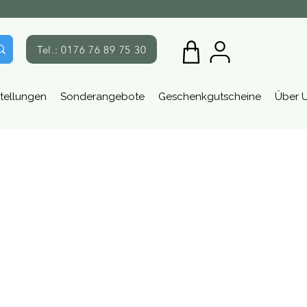
Tel.: 0176 76 89 75 30
tellungen
Sonderangebote
Geschenkgutscheine
Über 