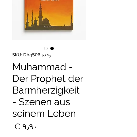
وحدة SKU: Dbg506
Muhammad -
Der Prophet der
Barmherzigkeit
- Szenen aus
seinem Leben
السع