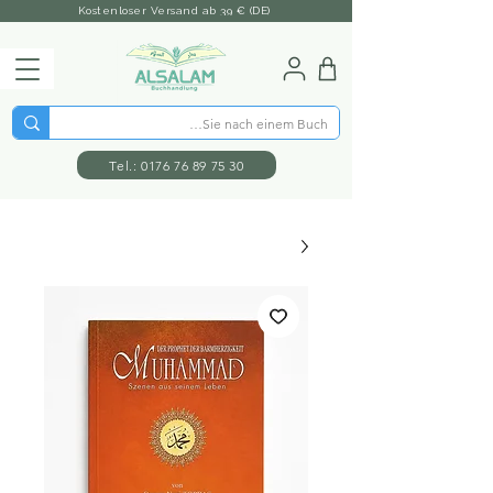
Kostenloser Versand ab 39 € (DE)
Tel.: 0176 76 89 75 30