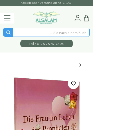
Kostenloser Versand ab 39 € (DE)
Tel.: 0176 76 89 75 30