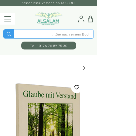
Kostenloser Versand ab 39 € (DE)
Tel.: 0176 76 89 75 30