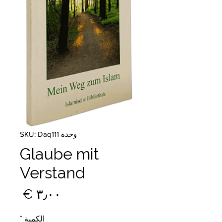
وحدة SKU: Daq111
Glaube mit
Verstand
السع
الكمية
*