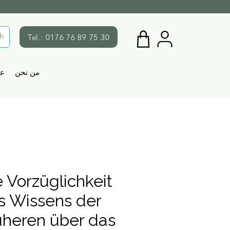
Tel.: 0176 76 89 75 30
من نحن
ع
e Vorzüglichkeit
s Wissens der
üheren über das