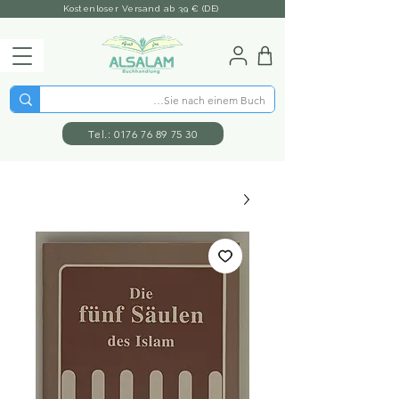
Kostenloser Versand ab 39 € (DE)
Tel.: 0176 76 89 75 30