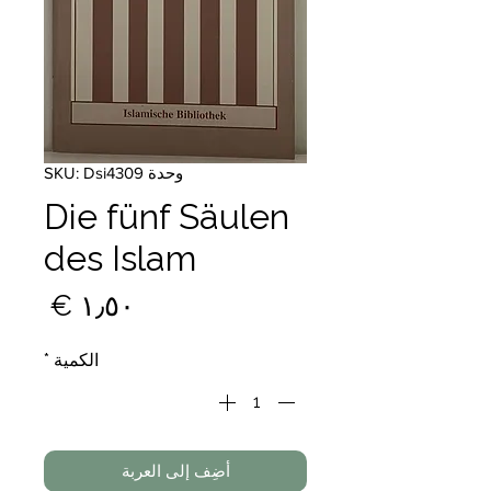
وحدة SKU: Dsi4309
Die fünf Säulen
des Islam
السع
الكمية
*
أضِف إلى العربة