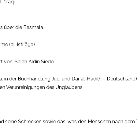
-ʿIrāqī
 über die Basmala
me (al-Istiʿāḏa)
t von: Salah Aldin Siedo
 a. in der Buchhandlung Judi und Dār al-Ḥadīṯh – Deutschland)
en Verunreinigungen des Unglaubens
nd seine Schrecken sowie das, was den Menschen nach dem 