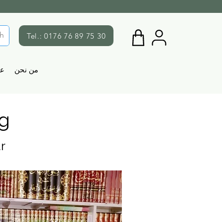
Tel.: 0176 76 89 75 30
من نحن
ع
g
r