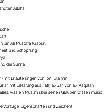
ʾān
andten Allahs
sche:
ar)
h bin Ali Mustafa (Gaburi)
rheit und Schöpfung
yya
und der Sunna
) mit Erläuterungen von Ibn ʿUṯaimīn
ḫārī mit Erklärung aus Fatḥ al-Bārī von al-ʿAsqalānī
(alles, was ein Muslim über seinen Glauben wissen muss)
re Vorzüge, Eigenschaften und Zeichen)