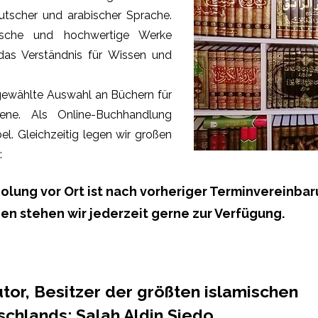
eutscher und arabischer Sprache.
tische und hochwertige Werke
as Verständnis für Wissen und
sgewählte Auswahl an Büchern für
ttene. Als Online-Buchhandlung
ibel. Gleichzeitig legen wir großen
:
olung vor Ort ist nach vorheriger Terminvereinbar
gen stehen wir jederzeit gerne zur Verfügung.
utor, Besitzer der größten islamischen
chlands: Salah Aldin Siedo