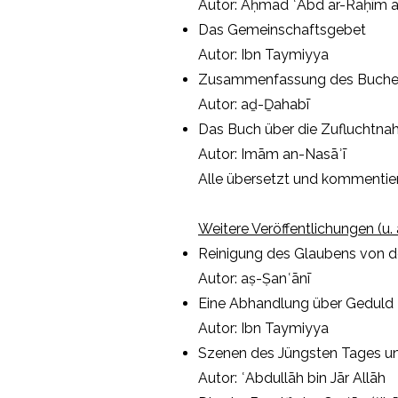
Autor: Aḥmad ʿAbd ar-Raḥīm al
Das Gemeinschaftsgebet
Autor: Ibn Taymiyya
Zusammenfassung des Buches
Autor: aḏ-Ḏahabī
Das Buch über die Zufluchtnah
Autor: Imām an-Nasāʾī
Alle übersetzt und kommentier
Weitere Veröffentlichungen (u.
Reinigung des Glaubens von d
Autor: aṣ-Ṣanʿānī
Eine Abhandlung über Geduld
Autor: Ibn Taymiyya
Szenen des Jüngsten Tages u
Autor: ʿAbdullāh bin Jār Allāh