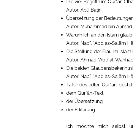
Die vier Begriffe im Qurʾān (ʿIbā
Autor: Abū Baṭīn
Übersetzung der Bedeutungen
Autor: Muhammad bin Aḥmad 
Warum ich an den Islam glaub
Autor: Nabīl ʿAbd as-Salām H
Die Stellung der Frau im Islam
Autor: Aḥmad ʿAbd al-Wahhā
Die beiden Glaubensbekenntni
Autor: Nabīl ʿAbd as-Salām H
Tafsīr des edlen Qurʾān, beste
dem Qurʾān-Text
der Übersetzung
der Erklärung
Ich möchte mich selbst u