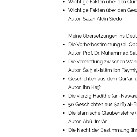
Wichtige Fakten über den Qur
Wichtige Fakten über den Ges
Autor: Salah Aldin Siedo
Meine Übersetzungen ins Deut
Die Vorherbestimmung (al-Qad
Autor: Prof. Dr. Muhammad Sali
Die Vermittlung zwischen Wah
Autor: Šaiḫ al-Islām Ibn Taymi
Geschichten aus dem Qurʾān 
Autor: Ibn Kaṯīr
Die vierzig Hadithe (an-Nawawī
50 Geschichten aus Ṣaḥīḥ al-Bu
Die islamische Glaubenslehre 
Autor: Abū ʿImrān
Die Nacht der Bestimmung (ih