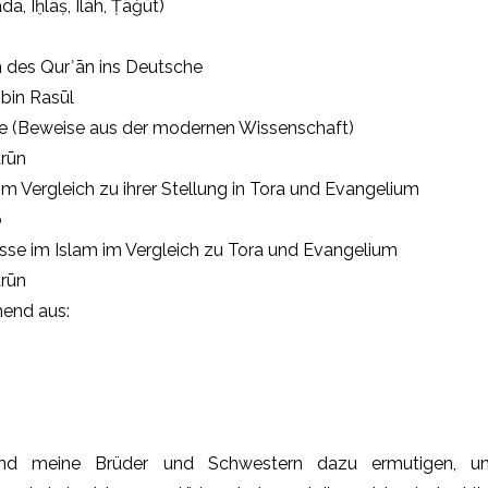
da, Iḫlāṣ, Ilāh, Ṭāġūt)
 des Qurʾān ins Deutsche
bin Rasūl
e (Beweise aus der modernen Wissenschaft)
ārūn
 im Vergleich zu ihrer Stellung in Tora und Evangelium
b
sse im Islam im Vergleich zu Tora und Evangelium
ārūn
hend aus:
nd meine Brüder und Schwestern dazu ermutigen, un