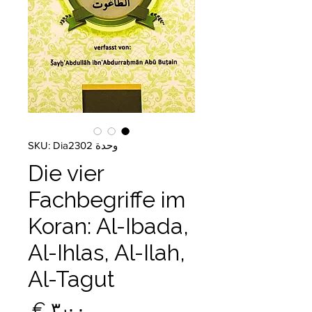
وحدة SKU: Dia2302
Die vier
Fachbegriffe im
Koran: Al-Ibada,
Al-Ihlas, Al-Ilah,
Al-Tagut
السع