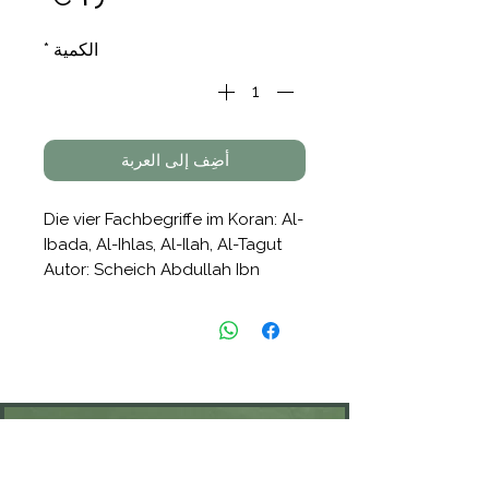
الكمية
*
أضِف إلى العربة
Die vier Fachbegriffe im Koran: Al-
Ibada, Al-Ihlas, Al-Ilah, Al-Tagut
Autor: Scheich Abdullah Ibn
Abdurrahman Abu Butain
Verlag: Dar Al-Hadith
KONTAKT
Öffnungszeiten: nach Vereinbarung