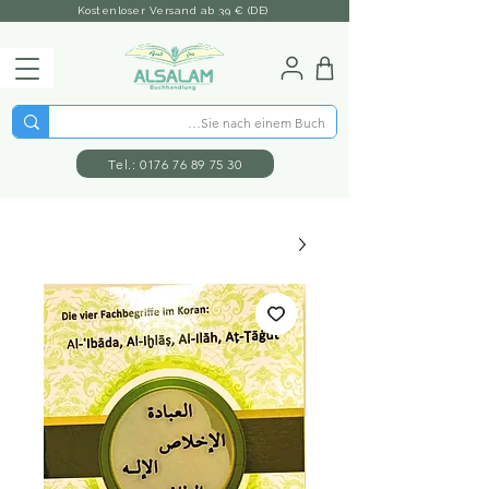
Kostenloser Versand ab 39 € (DE)
Tel.: 0176 76 89 75 30