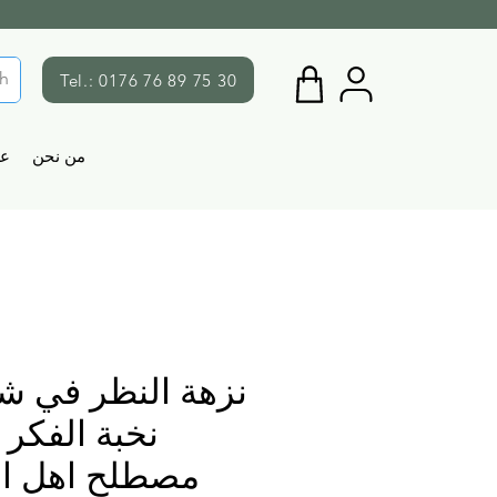
Tel.: 0176 76 89 75 30
من نحن
ع
نزهة النظر في ش
نخبة الفكر
مصطلح اهل الا