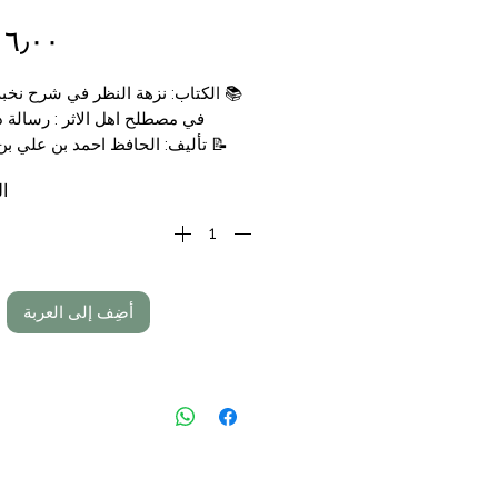
📚
الكتاب: نزهة النظر في شرح نخبة
في مصطلح اهل الاثر : رسالة د
📝
تأليف: الحافظ احمد بن علي ب
المعروف ابن حجر الع
ال
تحقيق د.عبد المنعم إ
📑
التجليد
🗞
الناشر: مكتبة نزار مصطفى
💰
السعر:
,00
أضِف إلى العربة