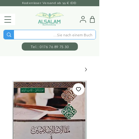
Kostenloser Versand ab 39 € (DE)
Tel.: 0176 76 89 75 30