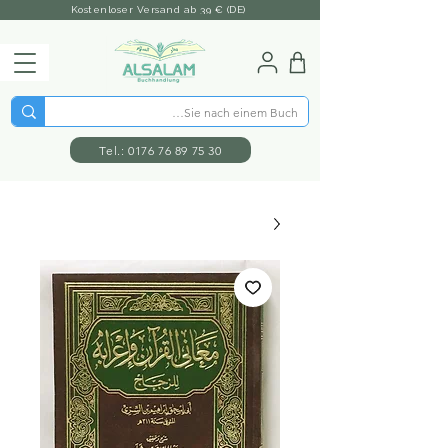
Kostenloser Versand ab 39 € (DE)
Tel.: 0176 76 89 75 30