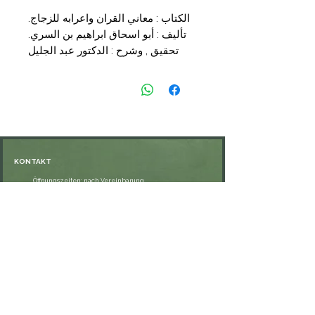
الكتاب : معاني القران واعرابه للزجاج.
تأليف : أبو اسحاق ابراهيم بن السري.
تحقيق , وشرح : الدكتور عبد الجليل
عبده الشلبي
التجليد : 5 مجلدات
الناشر : المكتبة التوفيقية
السعر : 95,00€
KONTAKT
Öffnungszeiten: nach Vereinbarung
⁦+49 176 76897530⁩
ssiedo@gmx.de
SHOP
Versand und Lieferung
Zahlungsmethoden
FAQ