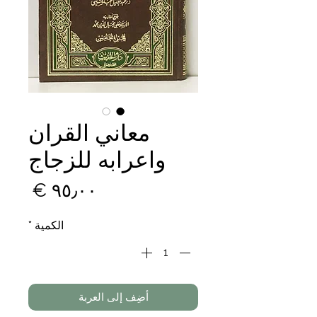
معاني القران
واعرابه للزجاج
السع
الكمية
*
أضِف إلى العربة