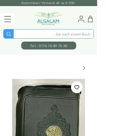
Kostenloser Versand ab 39 € (DE)
Tel.: 0176 76 89 75 30