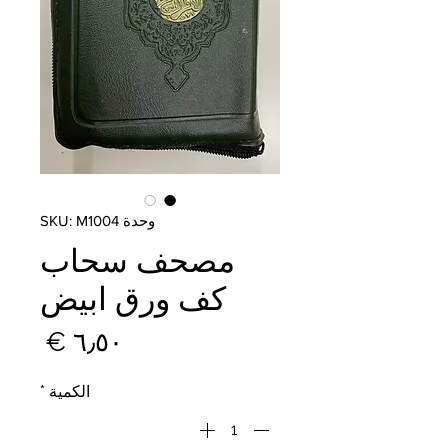
وحدة SKU: M1004
مصحف سحاب
كف ورق ابيض
السع
الكمية
*