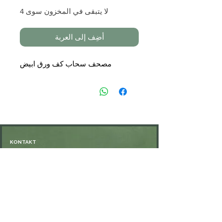
لا يتبقى في المخزون سوى 4
أضِف إلى العربة
مصحف سحاب كف ورق ابيض
KONTAKT
Öffnungszeiten: nach Vereinbarung
⁦+49 176 76897530⁩
ssiedo@gmx.de
SHOP
Versand und Lieferung
Zahlungsmethoden