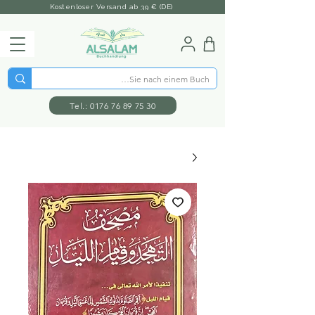
Kostenloser Versand ab 39 € (DE)
Tel.: 0176 76 89 75 30