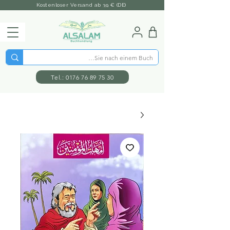
Kostenloser Versand ab 39 € (DE)
Tel.: 0176 76 89 75 30