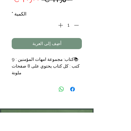
عادي
البيع
الكمية
*
أضِف إلى العربة
📚
كتاب:
مجموعة امهات المؤمنين : 9
كتب : كل كتاب يحتوي على 8 صفحات
ملونة
📝
تأليف:
📑
التجليد: غلاف
🗞
الناشر:
بداية
💰
السعر: 10,00 €
KONTAKT
Öffnungszeiten: nach Vereinbarung