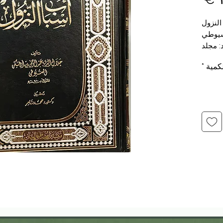
النزول
لسيوطي
: مجلد
 الباز
كمية
*