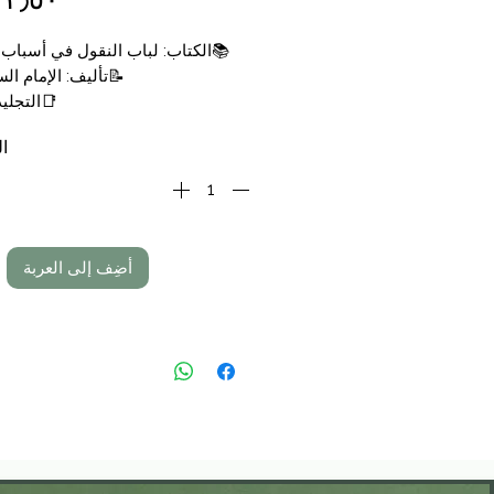
📚الكتاب: لباب النقول في أسباب 
📝تأليف: الإمام ا
📑التجليد
🗞الناشر: مكتبة نزار مصطفى
ال
💰السعر: 13,50 €
أضِف إلى العربة