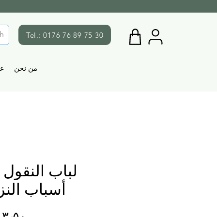
Tel.: 0176 76 89 75 30
من نحن
ع
لباب النقول 
أسباب النز