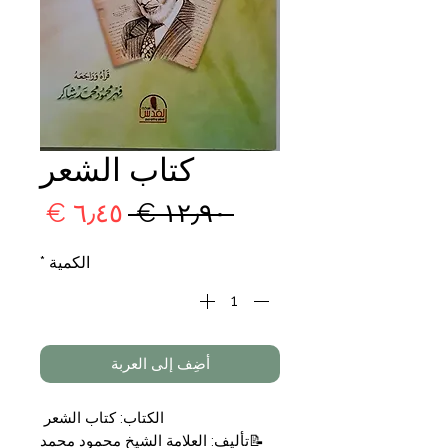
كتاب الشعر
سعر
سعر
 ‏١٢٫٩٠ € 
عادي
البيع
الكمية
*
أضِف إلى العربة
الكتاب: كتاب الشعر
📝تأليف: العلامة الشيخ محمود محمد