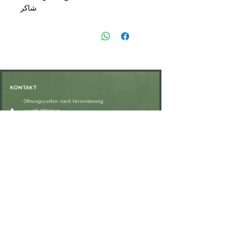
شاكر
قراه وراجعه فهر محمود محمد شاكر
📑التجليد: غلاف
🗞الناشر: شركة القدس
💰السعر: 12,90 €
KONTAKT
Öffnungszeiten: nach Vereinbarung
⁦+49 176 76897530⁩
ssiedo@gmx.de
SHOP
Versand und Lieferung
Zahlungsmethoden
FAQ
VERNETZE DICH