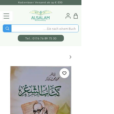
Kostenloser Versand ab 39 € (DE)
Tel.: 0176 76 89 75 30