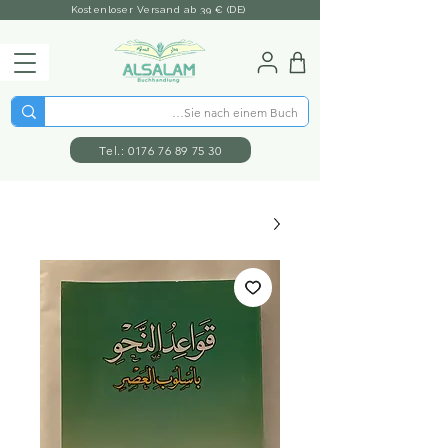
Kostenloser Versand ab 39 € (DE)
Tel.: 0176 76 89 75 30