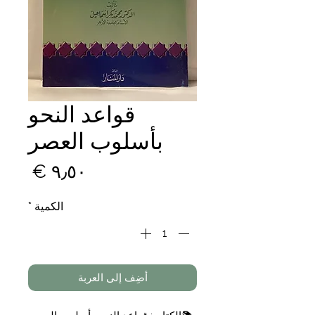
قواعد النحو
بأسلوب العصر
السع
الكمية
*
أضِف إلى العربة