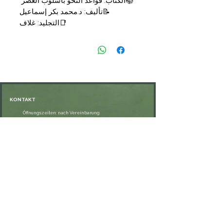
📚الكتاب: قواعد النحو بأسلوب العصر
📝تأليف: د.محمد بكر إسماعيل
📑التجليد: غلاف
📑 الصفحات: 304
🗞الناشر: دار المنار
💰السعر: 9,50 €
KONTAKT
Öffnungszeiten: nach Vereinbarung
⁦+49 176 76897530⁩
ssiedo@gmx.de
SHOP
Versand und Lieferung
Zahlungsmethoden
FAQ
VERNETZE DICH