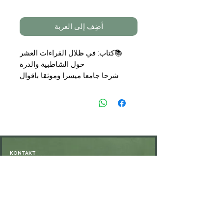
أضِف إلى العربة
📚
كتاب: في ظلال القراءات العشر
حول الشاطبية والدرة
شرحا جامعا ميسرا وموثقا باقوال
علماء القراءات السابقين والمعاصرين
حول الشاطبية والدرة المجاز والمسند
بالقراءات العشر قراءة واقراء
📝
تأليف: قدري بن محمد بن عبد
الوهاب
🗞
الناشر: مكتبة الثقافة الدينية
.
📑
المجلدات: 3
KONTAKT
💰
السعر:
59,00 €
Öffnungszeiten: nach Vereinbarung
⁦+49 176 76897530⁩
ssiedo@gmx.de
SHOP