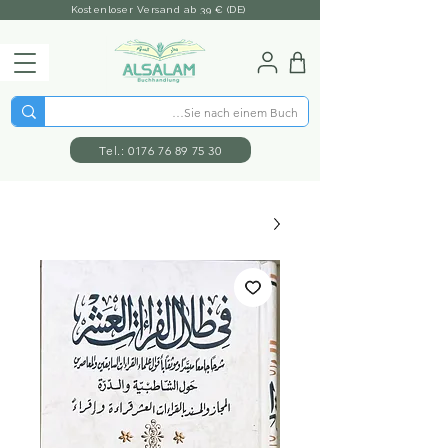
Kostenloser Versand ab 39 € (DE)
Tel.: 0176 76 89 75 30