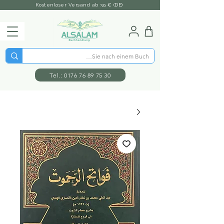
Kostenloser Versand ab 39 € (DE)
Tel.: 0176 76 89 75 30