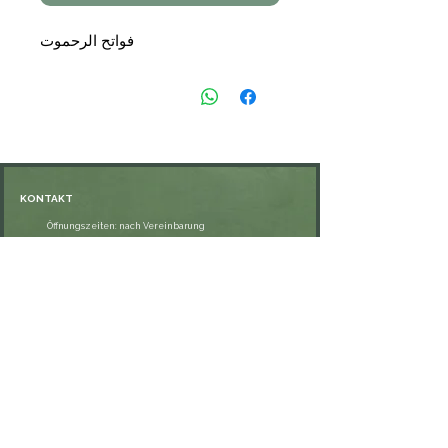
فواتح الرحموت
KONTAKT
Öffnungszeiten: nach Vereinbarung
⁦+49 176 76897530⁩
ssiedo@gmx.de
SHOP
Versand und Lieferung
Zahlungsmethoden
FAQ
VERNETZE DICH