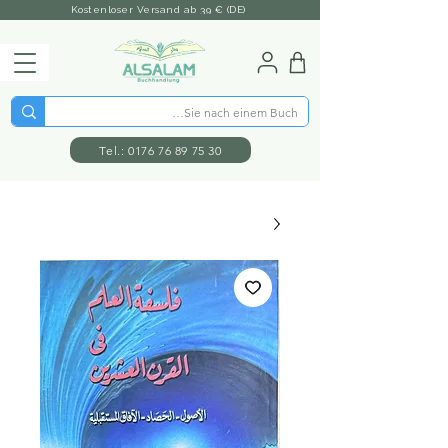
Kostenloser Versand ab 39 € (DE)
Tel.: 0176 76 89 75 30