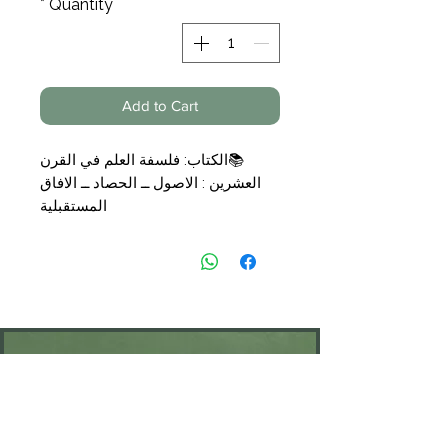
*
Quantity
Add to Cart
📚
الكتاب: فلسفة العلم في القرن
العشرين : الاصول ــ الحصاد ــ الافاق
المستقبلية
📝
تأليف : الدكتورة يمنى طريف
الخولي
📑
التجليد: غلاف
🗞
الناشر: الهيئة المصرية العامة
💰
السعر: 14,50
€
KONTAKT
Öffnungszeiten: nach Vereinbarung
⁦+49 176 76897530⁩
ssiedo@gmx.de