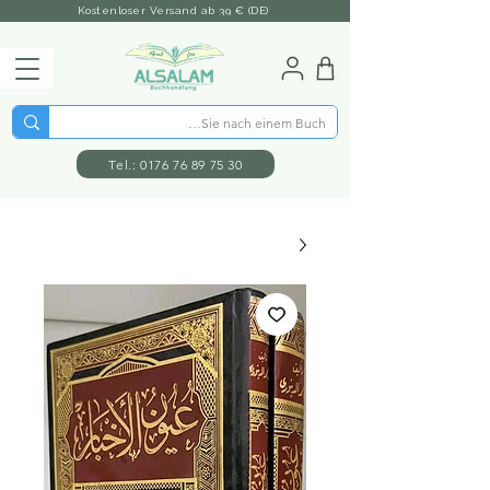
Kostenloser Versand ab 39 € (DE)
Tel.: 0176 76 89 75 30