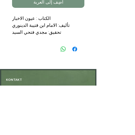
أضِف إلى العربة
الكتاب : عيون الاخبار
تأليف: الامام ابن قتيبة الدينوري
تحقيق: مجدي فتحي السيد
التجليد: 2 مجلدان / 4 اجزاء
الناشر: المكتبة التوفيقية
السعر : 39,00 €
KONTAKT
Öffnungszeiten: nach Vereinbarung
⁦+49 176 76897530⁩
ssiedo@gmx.de
SHOP
Versand und Lieferung
Zahlungsmethoden
FAQ