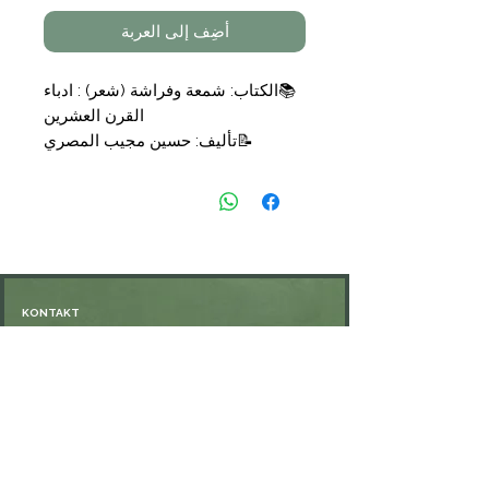
أضِف إلى العربة
📚الكتاب: شمعة وفراشة (شعر) : ادباء
القرن العشرين
📝تأليف: حسين مجيب المصري
📑التجليد: غلاف
🗞الناشر: الهيئة المصرية العامة
💰السعر: 7,90 €
KONTAKT
Öffnungszeiten: nach Vereinbarung
⁦+49 176 76897530⁩
ssiedo@gmx.de
SHOP
Versand und Lieferung
Zahlungsmethoden