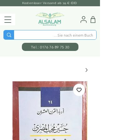
Kostenloser Versand ab 39 € (DE)
Tel.: 0176 76 89 75 30