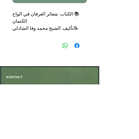
📚
الكتاب: شعائر العرفان في الواح
الكتمان
📝
تأليف:
الشيخ محمد وفا الشاذلي
دراسة وتحقيق نور الصباح عبد الفتاح
العقباوي
📑
التجليد: غلاف
🗞
الناشر: الهيئة المصرية العامة
للكتاب
💰
السعر:
9,90
€
KONTAKT
Öffnungszeiten: nach Vereinbarung
⁦+49 176 76897530⁩
ssiedo@gmx.de
SHOP
Versand und Lieferung
Zahlungsmethoden
FAQ