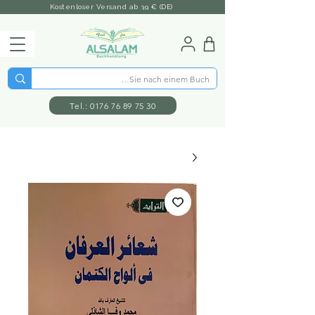
Kostenloser Versand ab 39 € (DE)
Tel.: 0176 76 89 75 30