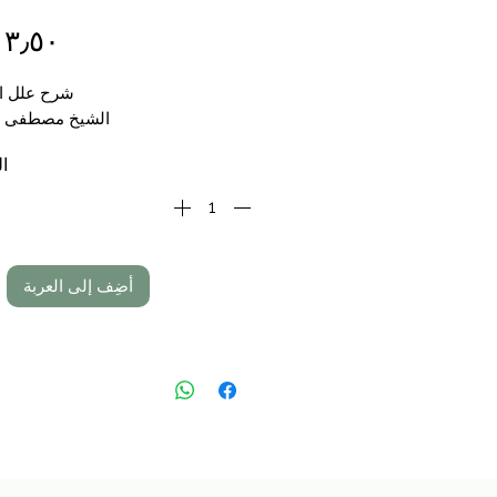
شرح علل ا
الشيخ مصطفى ا
ال
أضِف إلى العربة