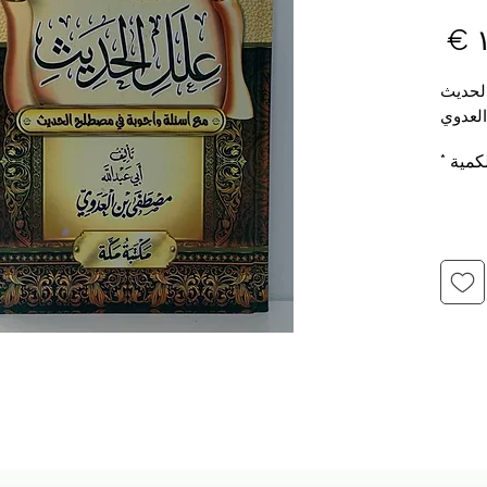
السعر
لحديث
لعدوي
كمية
*