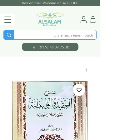
Kostenloser Versand ab 39 € (DE)
Tel.: 0176 76 89 75 30