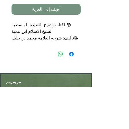
أضِف إلى العربة
📚
الكتاب: شرح العقيدة الواسطية
لشيخ الاسلام ابن تيمية
📝
تأليف: شرحه العلامة محمد بن خليل
هراس
تحقيق: الدكتور عبد المنعم ابلااهيم
📑
التجليد: غلاف
🗞
الناشر: مكتبة نزار مصطفى الباز
💰
السعر: 7,90
€
KONTAKT
Öffnungszeiten: nach Vereinbarung
⁦+49 176 76897530⁩
ssiedo@gmx.de
SHOP
Versand und Lieferung
Zahlungsmethoden