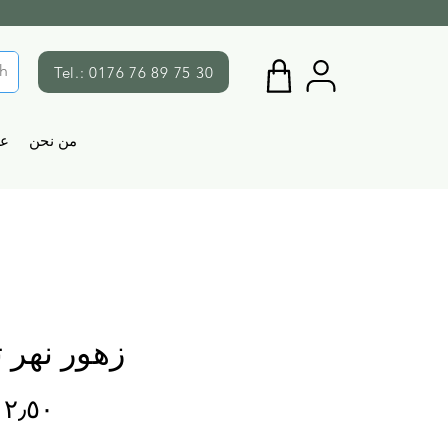
Tel.: 0176 76 89 75 30
من نحن
ع
زهور نهر ت