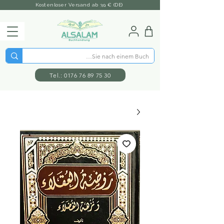
Kostenloser Versand ab 39 € (DE)
Tel.: 0176 76 89 75 30