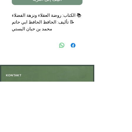
📚
الكتاب: روضة العقلاء ونزهة الفضلاء
📝
تأليف: الحافظ الحافظ ابي حاتم
محمد بن حبان البستي
تحقيق عادل عبد الموجود
علي معوض
📑
التجليد: مجلد
🗞
الناشر: مكتبة نزار مصطفى الباز
💰
السعر:
16,00
€
KONTAKT
Öffnungszeiten: nach Vereinbarung
⁦+49 176 76897530⁩
ssiedo@gmx.de
SHOP
Versand und Lieferung
Zahlungsmethoden
FAQ