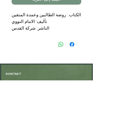
الكتاب : روضة الطالبين وعمدة المتقين
تأليف: الامام النووي
الناشر: شركة القدس
التجليد : 6 مجلدات
السعر : 84,00 €
KONTAKT
Öffnungszeiten: nach Vereinbarung
⁦+49 176 76897530⁩
ssiedo@gmx.de
SHOP
Versand und Lieferung
Zahlungsmethoden
FAQ