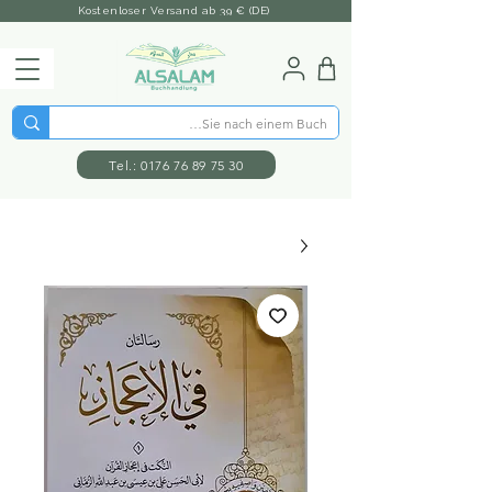
Kostenloser Versand ab 39 € (DE)
Tel.: 0176 76 89 75 30