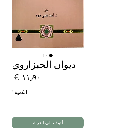
ديوان الخبزاروي
السع
الكمية
*
أضِف إلى العربة