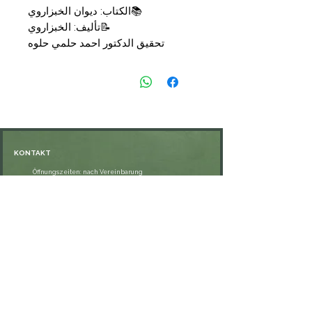
📚
الكتاب: ديوان الخبزاروي
📝
تأليف: الخبزاروي
تحقيق الدكتور احمد حلمي حلوه
📑
التجليد: غلاف
🗞
الناشر: الهيئة المصرية العامة
💰
السعر: 11,90
€
KONTAKT
Öffnungszeiten: nach Vereinbarung
⁦+49 176 76897530⁩
ssiedo@gmx.de
SHOP
Versand und Lieferung
Zahlungsmethoden
FAQ
VERNETZE DICH