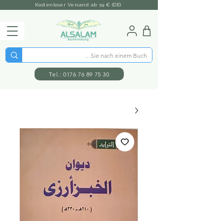
Kostenloser Versand ab 39 € (DE)
Tel.: 0176 76 89 75 30