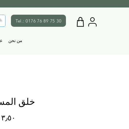
Tel.: 0176 76 89 75 30
من نحن
ع
خلق المس