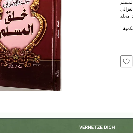
المسلم
لغزالي
: مجلد
الدعوة
كمية
*
VERNETZE DICH