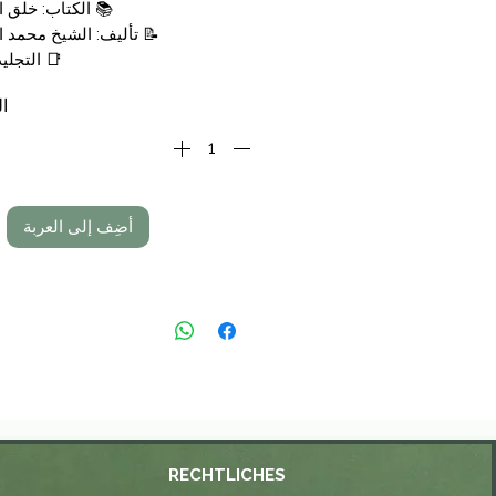
📚 الكتاب: خلق 
📝 تأليف: الشيخ محمد ا
📑 التجليد
🗞 الناشر: دار 
ال
💰 السعر : 13,50 €
أضِف إلى العربة
RECHTLICHES