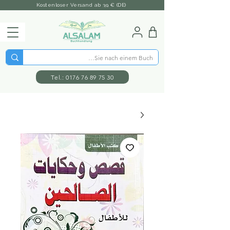
Kostenloser Versand ab 39 € (DE)
Tel.: 0176 76 89 75 30