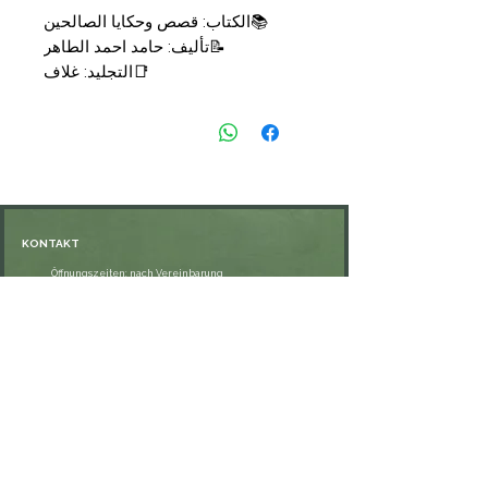
📚الكتاب: قصص وحكايا الصالحين
📝تأليف: حامد احمد الطاهر
📑التجليد: غلاف
🗞الناشر: الفجر للتراث
💰السعر: 11,90 €.
KONTAKT
Öffnungszeiten: nach Vereinbarung
⁦+49 176 76897530⁩
ssiedo@gmx.de
SHOP
Versand und Lieferung
Zahlungsmethoden
FAQ