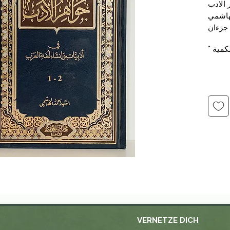
 الادب
لهاشمي
 جزءان
الجوزي
كمية
*
VERNETZE DICH