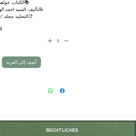
📚الكتاب: جواهر
📝تأليف: السيد احمد ا
📑التجليد: مجلد /
🗞الناشر: دار ابن 
ال
💰السعر: 29,00 €
أضِف إلى العربة
RECHTLICHES