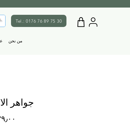
Tel.: 0176 76 89 75 30
من نحن
ع
جواهر الا