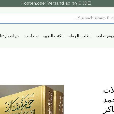
Kostenloser Versand ab 39 € (DE)
روض خاصة
اطلب بالجملة
الكتب العربية
مصاحف
من اصداراتنا
ات
مد
كر