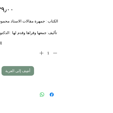
الكتاب : جمهرة مقالات الاستاذ محمو
تأليف: جمعها وقراها وقدم لها : الدكتو
سليمان
ال
التجليد
الناشر: مكتبة ا
السعر
: 49,00
أضِف إلى العربة