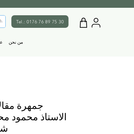
Tel.: 0176 76 89 75 30
من نحن
ع
جمهرة مقال
الاستاذ محمود مح
شا