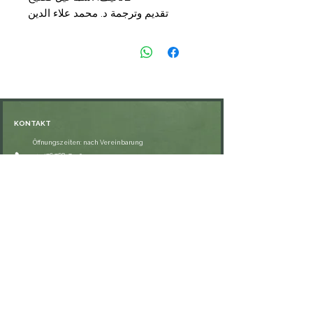
تقديم وترجمة د. محمد علاء الدين
منصور
مراجعة وتصدير أ. د. ابراهيم الدسوقي
شتا
📑
التجليد: غلاف
🗞
الناشر: الهيئة المصرية العامة
💰
السعر: 11,90
KONTAKT
Öffnungszeiten: nach Vereinbarung
⁦+49 176 76897530⁩
ssiedo@gmx.de
SHOP
Versand und Lieferung
Zahlungsmethoden
FAQ
VERNETZE DICH