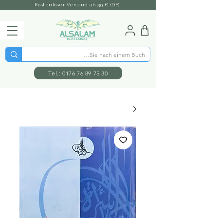
Kostenloser Versand ab 39 € (DE)
Tel.: 0176 76 89 75 30