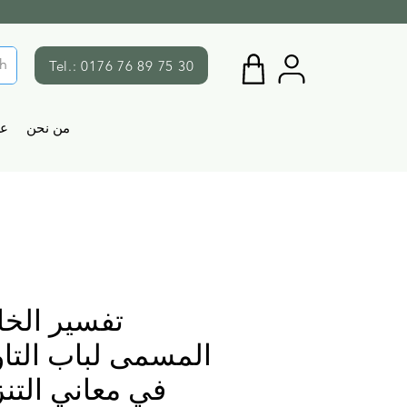
Tel.: 0176 76 89 75 30
من نحن
ع
تفسير الخا
المسمى لباب التاو
في معاني التن