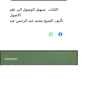
الكتاب : تسهيل الوصول الى علم
الاصول
تأليف: الشيخ محمد عبد الرحمن عيد
المحلاوي
الناشر: دار الحديث
التجليد : مجلد
السعر : 19,50 €
KONTAKT
Öffnungszeiten: nach Vereinbarung
⁦+49 176 76897530⁩
ssiedo@gmx.de
SHOP
Versand und Lieferung
Zahlungsmethoden
FAQ