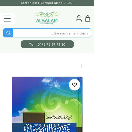
Kostenloser Versand ab 39 € (DE)
Tel.: 0176 76 89 75 30