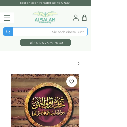
Kostenloser Versand ab 39 € (DE)
Tel.: 0176 76 89 75 30