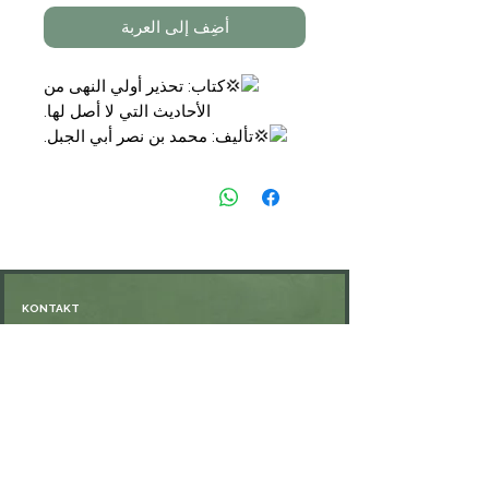
أضِف إلى العربة
كتاب: تحذير أولي النهى من
الأحاديث التي لا أصل لها.
تأليف: محمد بن نصر أبي الجبل.
عدد الاجزاء: ٤ مجلدات.
السعر: ٥٦ €
الشحن: ٥€ لكل طلبية،
وكل
طلبية تزيد عن ٥٠ € يكون الشحن
مجانيا
.
KONTAKT
Öffnungszeiten: nach Vereinbarung
⁦+49 176 76897530⁩
ssiedo@gmx.de
SHOP
Versand und Lieferung
Zahlungsmethoden