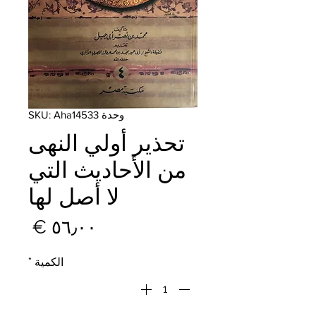
وحدة SKU: Aha14533
تحذير أولي النهى
من الأحاديث التي
لا أصل لها
السع
الكمية
*