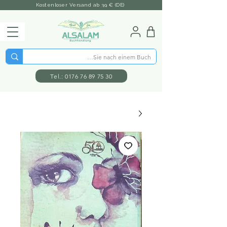
Kostenloser Versand ab 39 € (DE)
Tel.: 0176 76 89 75 30