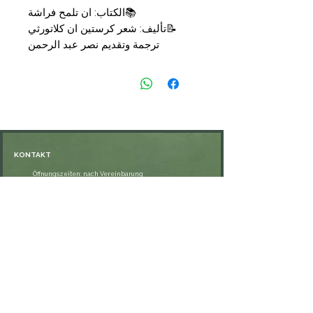
📚
الكتاب: ان تلمح فراشة
📝
تأليف: شعر كرستين ان كلاتورثي
ترجمة وتقديم نصر عبد الرحمن
📑
التجليد: غلاف
🗞
الناشر: الهيئة المصرية العامة
💰
السعر: 12,50
€
KONTAKT
Öffnungszeiten: nach Vereinbarung
⁦+49 176 76897530⁩
ssiedo@gmx.de
SHOP
Versand und Lieferung
Zahlungsmethoden
FAQ
VERNETZE DICH