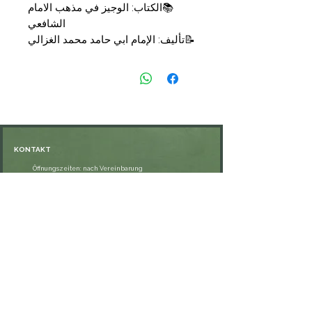
📚
الكتاب: الوجيز في مذهب الامام
الشافعي
📝
تأليف: الإمام ابي حامد محمد الغزالي
قدم له وخرج احاديثه : سيد بن محمد
السناري
📑
التجليد: مجلد
🗞
الناشر: دار الحديث
💰
السعر: 19,00
€
KONTAKT
Öffnungszeiten: nach Vereinbarung
⁦+49 176 76897530⁩
ssiedo@gmx.de
SHOP
Versand und Lieferung
Zahlungsmethoden
FAQ
VERNETZE DICH