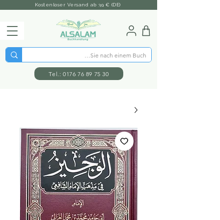
Kostenloser Versand ab 39 € (DE)
Tel.: 0176 76 89 75 30