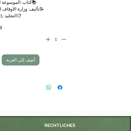
📚
كتاب: الموسوعة ا
📝
تأليف: وزارة الاوقاف ا
📑
التجليد: 45 مجلد
🗞
الناشر: وزارة الاوقاف ا
ال
💰
السعر: 899,00 €
أضِف إلى العربة
RECHTLICHES