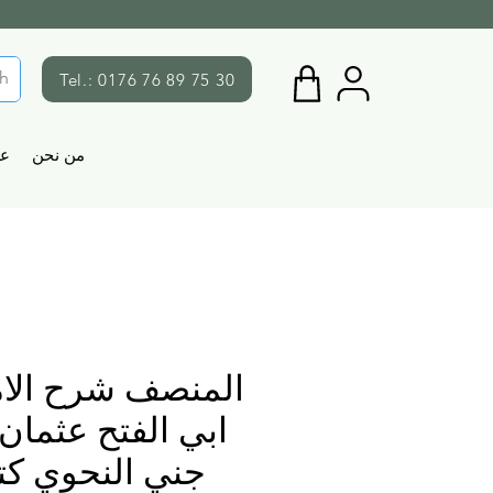
Tel.: 0176 76 89 75 30
من نحن
ع
المنصف شرح الام
ابي الفتح عثمان
جني النحوي كت