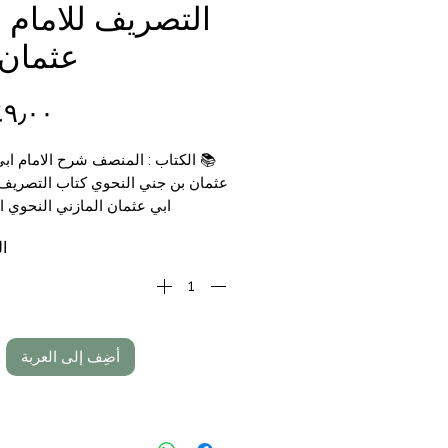
التصريف للامام 
عثمان 
📚
الكتاب : المنصف شرح الامام ابي
عثمان بن جني النحوي كتاب التصريف 
ابي عثمان المازني النحوي 
📝
تأليف : الامامين: ابن جني / ا
ال
📑
التجليد : 3
م
🗞
الناشر :
شركة ا
💰
السعر :
00
أضِف إلى العربة