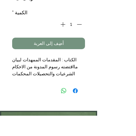
الكمية
*
أضِف إلى العربة
الكتاب : المقدمات الممهدات لبيان
مااقتضته رسوم المدونة من الاحكام
الشرعيات والتحصيلات المحكمات
لامهات مسائلها المشكلات
تأليف: ابو الوليد ابن رشد القرطبي
ضبطه وقدم له وخرج احاديثه الدكتور
محمد شافعي مفتاح
التجليد: 3 مجلد ات
الناشر: شركة القدس
السعر : 49,00 €
KONTAKT
Öffnungszeiten: nach Vereinbarung
⁦+49 176 76897530⁩