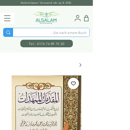
Kostenloser Versand ab 39 € (DE)
Tel.: 0176 76 89 75 30