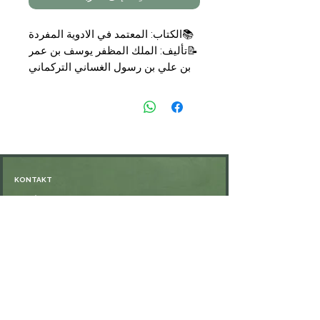
📚الكتاب: المعتمد في الادوية المفردة
📝تأليف: الملك المظفر يوسف بن عمر
بن علي بن رسول الغساني التركماني
📑التجليد: مجلد
🗞الناشر: المكتبة التوفيقية
💰السعر: 19,50 €
KONTAKT
Öffnungszeiten: nach Vereinbarung
⁦+49 176 76897530⁩
ssiedo@gmx.de
SHOP
Versand und Lieferung
Zahlungsmethoden
FAQ