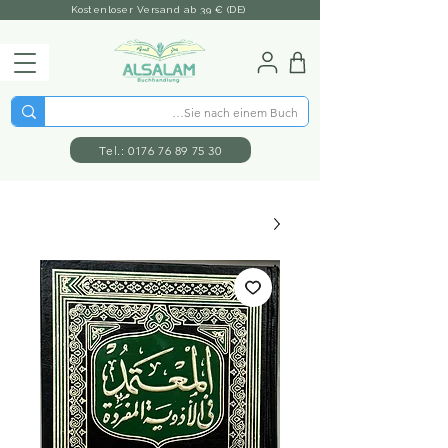
Kostenloser Versand ab 39 € (DE)
Tel.: 0176 76 89 75 30