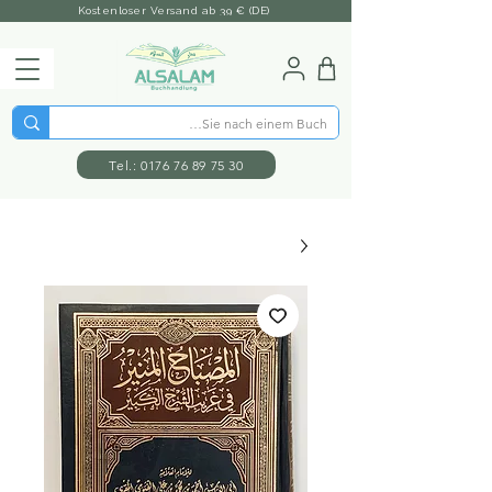
Kostenloser Versand ab 39 € (DE)
Tel.: 0176 76 89 75 30