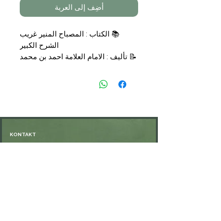
أضِف إلى العربة
📚
الكتاب :
المصباح المنير غريب
الشرح الكبير
📝
تأليف :
الامام العلامة احمد بن محمد
بن علي الفيومي المقري
📑
التجليد :
مجلد
🗞
الناشر :
شركة القدس
💰
السعر :
39,00
€
KONTAKT
Öffnungszeiten: nach Vereinbarung
⁦+49 176 76897530⁩
ssiedo@gmx.de
SHOP
Versand und Lieferung
Zahlungsmethoden
FAQ