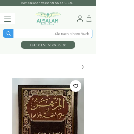
Kostenloser Versand ab 39 € (DE)
Tel.: 0176 76 89 75 30