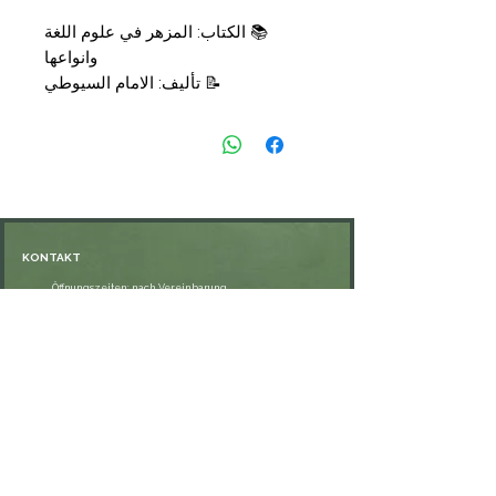
📚
الكتاب:
المزهر في علوم اللغة
وانواعها
📝
تأليف:
الامام السيوطي
📑
التجليد:
مجلد / جزءان
🗞
الناشر: شركة القدس
💰
السعر:
19,50
€
KONTAKT
Öffnungszeiten: nach Vereinbarung
⁦+49 176 76897530⁩
ssiedo@gmx.de
SHOP
Versand und Lieferung
Zahlungsmethoden
FAQ